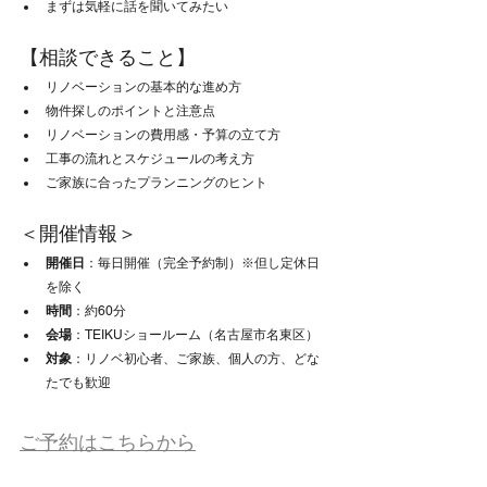
まずは気軽に話を聞いてみたい
【相談できること】
リノベーションの基本的な進め方
物件探しのポイントと注意点
リノベーションの費用感・予算の立て方
工事の流れとスケジュールの考え方
ご家族に合ったプランニングのヒント
＜開催情報＞
開催日
：毎日開催（完全予約制）※但し定休日
を除く
時間
：約60分
会場
：TEIKUショールーム（名古屋市名東区）
対象
：リノベ初心者、ご家族、個人の方、どな
たでも歓迎
ご予約はこちらから