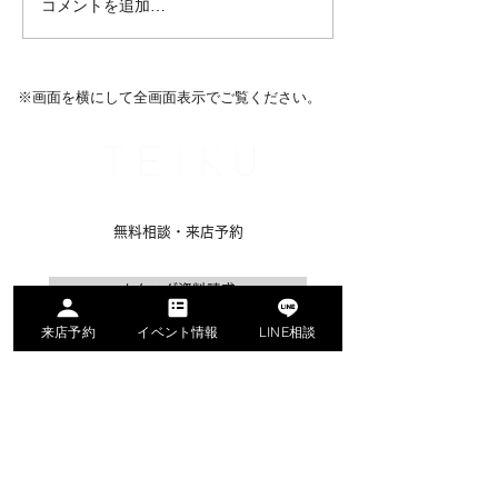
コメントを追加…
※​画面を横にして全画面表示でご覧ください。
名古屋市名東区のリノベーション専門会社
無料相談・来店予約
カタログ資料請求
来店予約
イベント情報
LINE相談
公式LINEお問い合わせ
Renovation
テイクについて