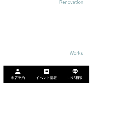
Renovation
テイクについて
テイクのリノベ
リノベーションプラン
リノベーションの流れ
Works
リノベーション施工実例
お客様インタビュー
来店予約
イベント情報
LINE相談
​オープンな事務所"AZITO"
​築34年のリノベーションルーム
Company
スタッフ紹介
​会社概要
採用情報