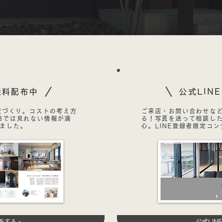
無料配布中
公式LIN
の家づくり。コストの考え方
ご来店・お問い合わせなど
Bでは見れない情報が満
る！写真を送って相談し
ました。
心。LINE登録者限定コ
をする >
公式LIN