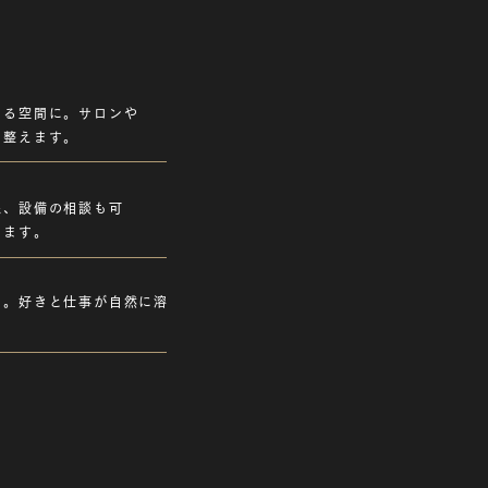
ける空間に。サロンや
く整えます。
線、設備の相談も可
きます。
く。好きと仕事が自然に溶