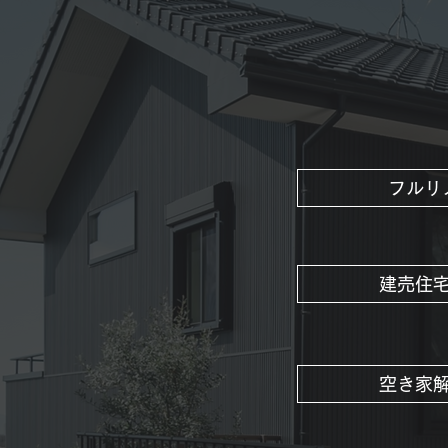
フルリ
建売住
空き家