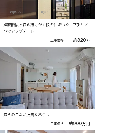
新築リノベ
戸建て
螺旋階段と吹き抜けが主役の住まいを、プチリノ
ベでアップデート
約320万
​工事価格
フルリノベ
マンション
飽きのこない上質な暮らし
約900万円
​工事価格