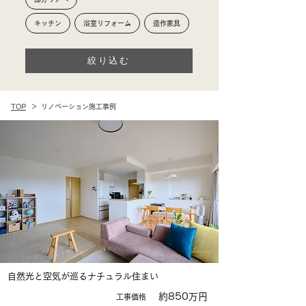
キッチン
浴室リフォーム
造作家具
絞り込む
​TOP
​＞
​リノベーション施工事例
フルリノベ
マンション
自然光と空気が巡るナチュラル住まい
約850万円
​工事価格