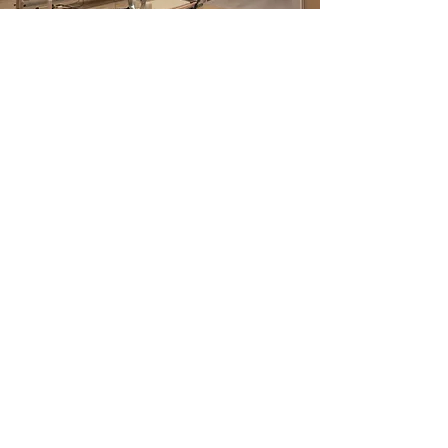
店舗リノベ
マンション
ピラティススタジオ coreva
約200万円
​工事価格
フルリノベ
戸建て
景色を楽しむリノベーション
約2,100万円
​工事価格