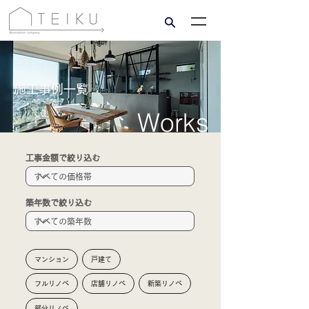
​施工事例一覧
​Works
工事金額で絞り込む
築年数で絞り込む
マンション
戸建て
フルリノベ
店舗リノベ
新築リノベ
部分リノベ