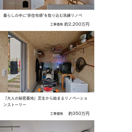
部分リノベ
マンション
暮らしの中に“非住宅感”を取り込む洗練リノベ
約2,200万円
​工事価格
新築リノベ
戸建て
「大人の秘密基地」芝生から始まるリノベーショ
ンストーリー
約350万円
​工事価格