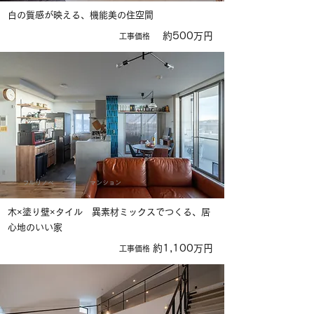
白の質感が映える、機能美の住空間
約500万円
​工事価格
フルリノベ
マンション
木×塗り壁×タイル 異素材ミックスでつくる、居
心地のいい家
約1,100万円
​工事価格