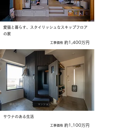
フルリノベ
マンション
愛猫と暮らす、スタイリッシュなスキップフロア
の家
約1,400万円
​工事価格
部分リノベ
マンション
サウナのある生活
約1,100万円
​工事価格