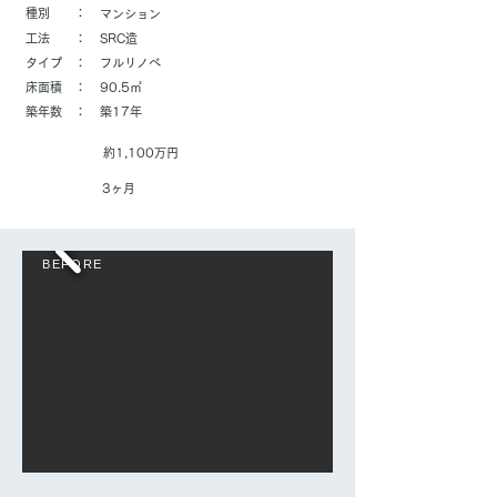
​種別 ：
マンション
​工法 ：
​SRC造
​タイプ ：
フルリノベ
​床面積 ：
90.5㎡
​築年数 ：
築17年
約1,100万円
工事価格
打合せ期間
3ヶ月
​BEFORE