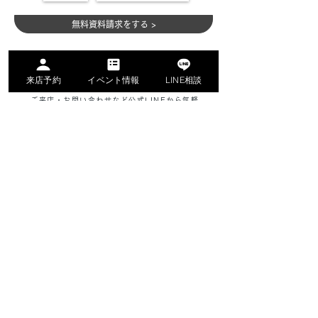
無料資料請求をする >
公式LINEでラクラク質問
来店予約
イベント情報
LINE相談
ご来店・お問い合わせなど公式LINEから気軽
に質問できる！写真を送って相談したりとす
ぐに解決できるから安心。LINE登録者限定コ
ンテンツも配信予定。
公式LINEで問い合わせ >