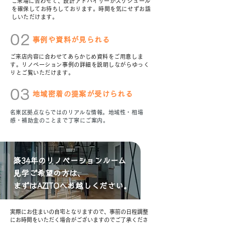
​ご来場に合わせて、設計アドバイザーがスケジュール
を確保してお待ちしております。時間を気にせずお話
しいただけます。
​02
事例や資料が見られる
​ご来店内容に合わせてあらかじめ資料をご用意しま
す。リノベーション事例の詳細を説明しながらゆっく
りとご覧いただけます。
​03
地域密着の提案が受けられる
​名東区拠点ならではのリアルな情報。地域性・相場
感・補助金のことまで丁寧にご案内。
​築34年のリノベーションルーム
見学ご希望の方は、
まずはAZITOへお越しください。
実際にお住まいの自宅となりますので、事前の日程調整
にお時間をいただく場合がございますのでご了承くださ