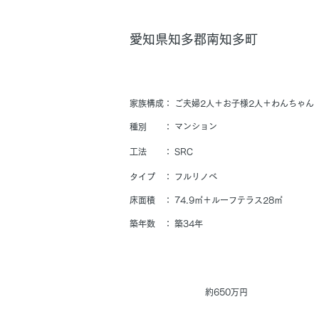
愛知県知多郡南知多町
家族構成：
ご夫婦2人＋お子様2人＋わんちゃん
マンション
​種別 ：
​工法 ：
SRC
​タイプ ：
フルリノベ
​床面積 ：
74.9㎡＋ルーフテラス28㎡
​築年数 ：
築34年
工事価格
約650万円