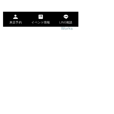
リノベーションプラン
リノベーションの流れ
来店予約
イベント情報
LINE相談
Works
リノベーション施工実例
お客様インタビュー
​オープンな事務所"AZITO"
​築34年のリノベーションルーム
Company
スタッフ紹介
​会社概要
採用情報
News
イベント