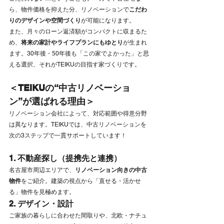
ら、物件価格を抑えた分、リノベーションで
こだわ
りのデザインや空間づくり
が可能になります。
また、月々のローン返済額がコンパクトに収まるた
め、
将来の家計やライフプランにもゆとり
が生まれ
ます。30年後・50年後も「この家でよかった」と思
える選択、それがTEIKUの目指す家づくりです。
＜TEIKUの“中古リノベーショ
ン”が選ばれる理由＞
リノベーション会社によって、対応範囲や得意分野
は異なります。TEIKUでは、中古リノベーションを
次の3ステップで一貫サポートしています！
1. 不動産探し（提携先と連携）
名古屋市周辺エリアで、
リノベーション向きの中古
物件
をご紹介。建築の視点から「直せる・活かせ
る」物件を見極めます。
2. デザイン・設計
ご家族の暮らしに合わせた間取りや、北欧・ナチュ