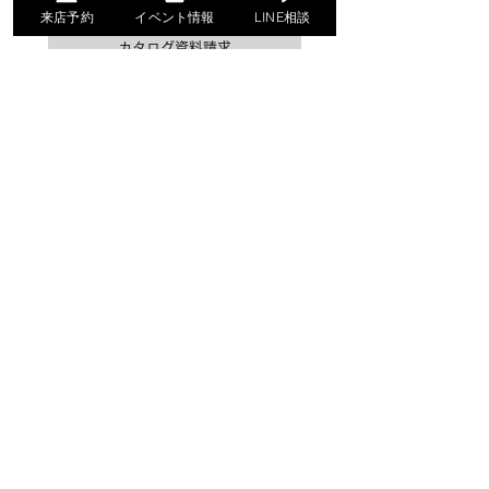
来店予約
イベント情報
LINE相談
カタログ資料請求
公式LINEお問い合わせ
Renovation
テイクについて
テイクのリノベ
リノベーションプラン
リノベーションの流れ
Works
リノベーション施工実例
お客様インタビュー