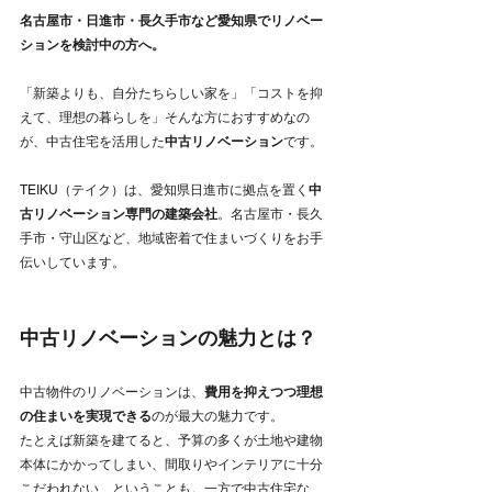
名古屋市・日進市・長久手市など愛知県でリノベー
ションを検討中の方へ。
「新築よりも、自分たちらしい家を」「コストを抑
えて、理想の暮らしを」そんな方におすすめなの
が、中古住宅を活用した
中古リノベーション
です。
TEIKU（テイク）は、愛知県日進市に拠点を置く
中
古リノベーション専門の建築会社
。名古屋市・長久
手市・守山区など、地域密着で住まいづくりをお手
伝いしています。
中古リノベーションの魅力とは？
中古物件のリノベーションは、
費用を抑えつつ理想
の住まいを実現できる
のが最大の魅力です。
たとえば新築を建てると、予算の多くが土地や建物
本体にかかってしまい、間取りやインテリアに十分
こだわれない…ということも。一方で中古住宅な