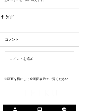
想の住まいを一緒に考えます。
コメント
コメントを追加…
※​画面を横にして全画面表示でご覧ください。
名古屋市名東区のリノベーション専門会社
無料相談・来店予約