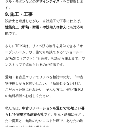
ラル・モダンなどの
デザインテイスト
をご提案しま
す。
3. 施工・工事
設計士と連携しながら、自社施工で丁寧に仕上げ。
性能向上（断熱・耐震）や設備入れ替え
にも対応可
能です。
さらにTEIKUは、リノベ済み物件を見学できる「オ
ープンルーム」や、誰でも相談できる**ショールー
ム“AZITO（アジト）”も完備。相談から施工まで、ワ
ンストップで進められるのが特徴です。
愛知・名古屋エリアでリノベを検討中の方、「中古
物件探しからお願いしたい」「新築じゃないけど、
こだわった家に住みたい」そんな方は、ぜひTEIKU
の無料相談へお越しください。
私たちは、
中古リノベーションを通じて“心地よい暮
らし”を実現する建築会社
です。地元・愛知に根ざし
たご提案と、無理のないコスト計画で、あなたの理