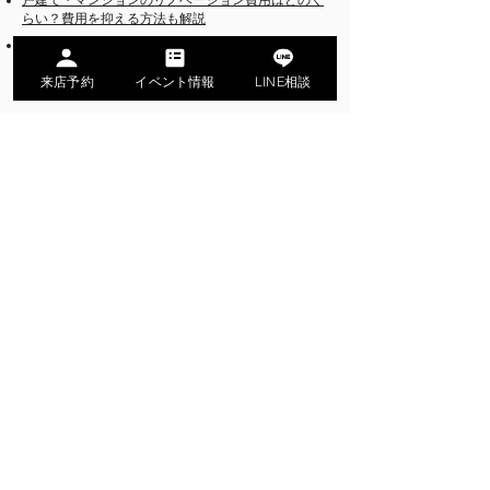
戸建て・マンションのリノベーション費用はどのく
らい？費用を抑える方法も解説
戸建てのリノベーションで利用できる補助金・減税
制度とローンを組む際のポイント
来店予約
イベント情報
LINE相談
名古屋市名東区のリノベーション専門会社
無料相談・来店予約
カタログ資料請求
公式LINEお問い合わせ